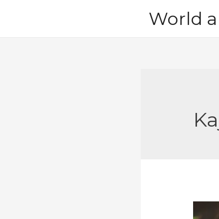
Skip
World a
to
content
Kaj