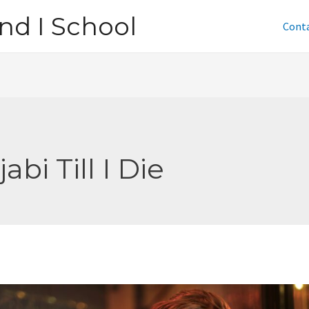
nd I School
Cont
abi Till I Die