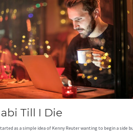
abi Till I Die
started as a simple idea of Kenny Reuter wanting to begin a side b